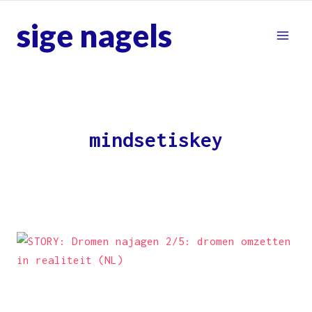
Skip
sige nagels
to
content
mindsetiskey