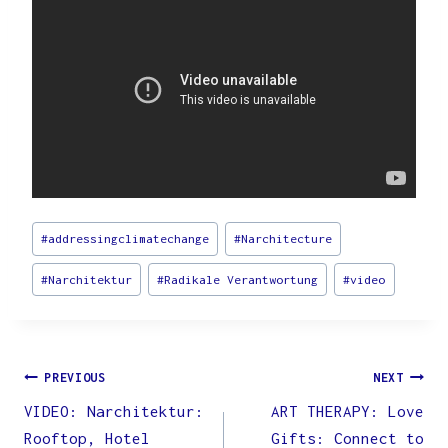
Post
#
addressingclimatechange
#
Narchitecture
Tags:
#
Narchitektur
#
Radikale Verantwortung
#
video
Post
PREVIOUS
NEXT
VIDEO: Narchitektur:
ART THERAPY: Love
navigation
Rooftop, Hotel
Gifts: Connect to