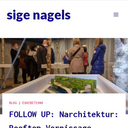
Skip
sige nagels
to
content
BLOG
|
EXHIBITIONS
FOLLOW UP: Narchitektur:
Rooftop Vernissage,