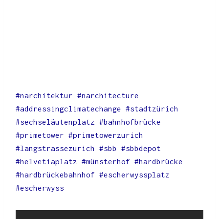
#narchitektur #narchitecture
#addressingclimatechange #stadtzürich
#sechseläutenplatz #bahnhofbrücke
#primetower #primetowerzurich
#langstrassezurich #sbb #sbbdepot
#helvetiaplatz #münsterhof #hardbrücke
#hardbrückebahnhof #escherwyssplatz
#escherwyss